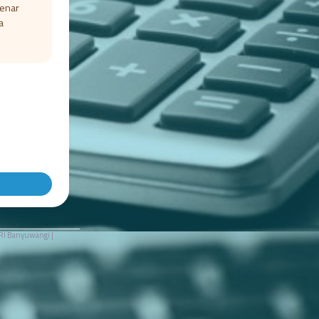
benar
a
RI Banyuwangi |