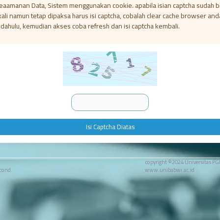
eaamanan Data, Sistem menggunakan cookie. apabila isian captcha sudah 
kali namun tetap dipaksa harus isi captcha, cobalah clear cache browser and
 dahulu, kemudian akses coba refresh dan isi captcha kembali.
Isi Captcha Diatas
copyright ©2024 Universitas PG
econd.
www.unibabwi.ac.id